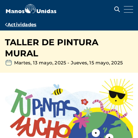
Pasar
al
contenido
principal
Ruta
Actividades
de
TALLER DE PINTURA
navegación
MURAL
Martes, 13 mayo, 2025
-
Jueves, 15 mayo, 2025