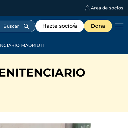
Área de socios
M
d
c
Menú
Hazte socio/a
Dona
d
de
us
destacados
cabecera
NCIARIO MADRID II
ENITENCIARIO