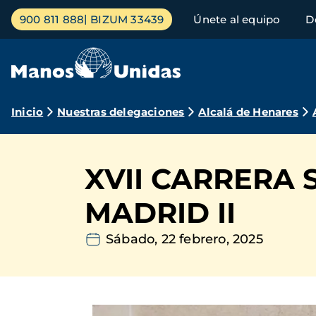
Pasar
Menú
900 811 888
BIZUM 33439
Únete al equipo
D
al
principal
contenido
principal
Ruta
Inicio
Nuestras delegaciones
Alcalá de Henares
de
navegación
XVII CARRERA 
MADRID II
Sábado, 22 febrero, 2025