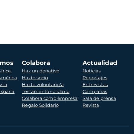
amos
Colabora
Actualidad
frica
Haz un donativo
Noticias
 América
Hazte socio
Reportajes
Asia
Hazte voluntario/a
Entrevistas
 España
Testamento solidario
Campañas
Colabora como empresa
Sala de prensa
Regalo Solidario
Revista