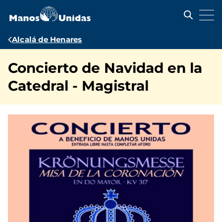
Pasar
al
contenido
principal
Ruta
Alcalá de Henares
de
Concierto de Navidad en la
navegación
Catedral - Magistral