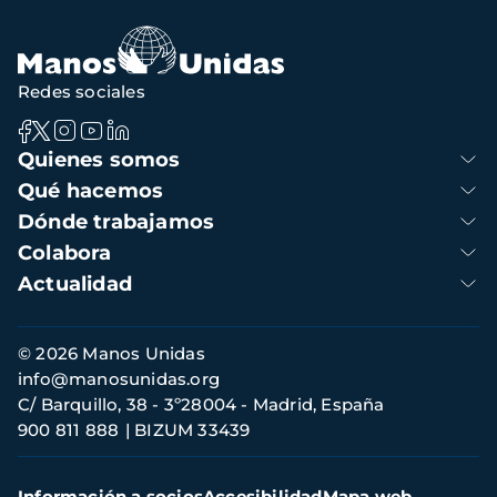
Redes sociales
Navegación
Quienes somos
principal
Qué hacemos
Dónde trabajamos
Colabora
Actualidad
Información
© 2026 Manos Unidas
de
info@manosunidas.org
contacto
C/ Barquillo, 38 - 3º28004 - Madrid, España
900 811 888
BIZUM 33439
Menú
Información a socios
Accesibilidad
Mapa web