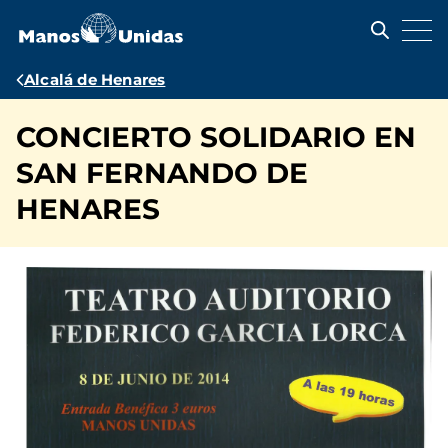
Pasar
al
contenido
principal
Ruta
Alcalá de Henares
de
CONCIERTO SOLIDARIO EN
navegación
SAN FERNANDO DE
HENARES