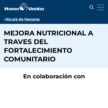
Pasar
al
contenido
principal
Ruta
Alcalá de Henares
de
MEJORA NUTRICIONAL A
navegación
TRAVES DEL
FORTALECIMIENTO
COMUNITARIO
En colaboración con