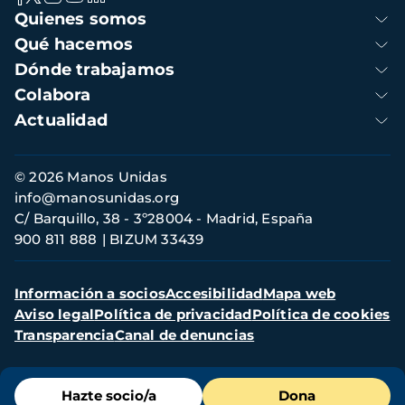
Navegación
Quienes somos
principal
Qué hacemos
Dónde trabajamos
Colabora
Actualidad
Información
© 2026 Manos Unidas
de
info@manosunidas.org
contacto
C/ Barquillo, 38 - 3º28004 - Madrid, España
900 811 888
BIZUM 33439
Menú
Información a socios
Accesibilidad
Mapa web
secundario
Aviso legal
Política de privacidad
Política de cookies
Transparencia
Canal de denuncias
Menú
Hazte socio/a
Dona
de