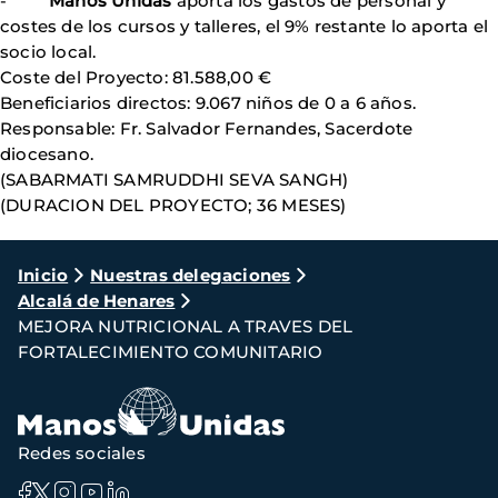
-
Manos Unidas
aporta los gastos de personal y
costes de los cursos y talleres, el 9% restante lo aporta el
socio local.
Coste del Proyecto: 81.588,00 €
Beneficiarios directos: 9.067 niños de 0 a 6 años.
Responsable: Fr. Salvador Fernandes, Sacerdote
diocesano.
(SABARMATI SAMRUDDHI SEVA SANGH)
(DURACION DEL PROYECTO; 36 MESES)
Ruta
Inicio
Nuestras delegaciones
Alcalá de Henares
de
MEJORA NUTRICIONAL A TRAVES DEL
navegación
FORTALECIMIENTO COMUNITARIO
Redes sociales