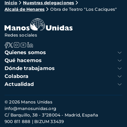
Ruta
Inicio
Nuestras delegaciones
Alcalá de Henares
Obra de Teatro "Los Caciques"
de
navegación
Redes sociales
Navegación
Quienes somos
principal
Qué hacemos
Dónde trabajamos
Colabora
Actualidad
Información
© 2026 Manos Unidas
de
info@manosunidas.org
contacto
C/ Barquillo, 38 - 3º28004 - Madrid, España
900 811 888
BIZUM 33439