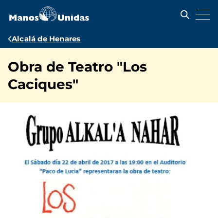
Pasar
al
contenido
principal
Ruta
Alcalá de Henares
de
Obra de Teatro "Los
navegación
Caciques"