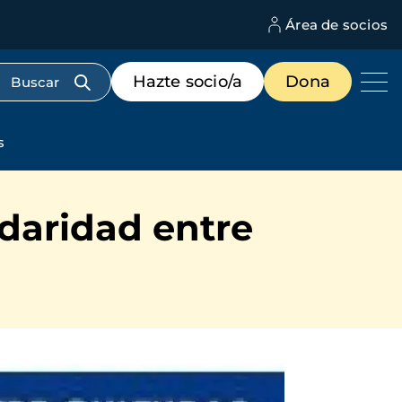
Área de socios
M
d
c
Menú
Hazte socio/a
Dona
d
de
us
destacados
cabecera
s
idaridad entre