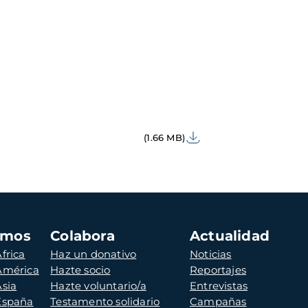
(1.66 MB)
amos
Colabora
Actualidad
frica
Haz un donativo
Noticias
 América
Hazte socio
Reportajes
Asia
Hazte voluntario/a
Entrevistas
 España
Testamento solidario
Campañas