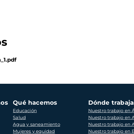
os
_1.pdf
mos
Qué hacemos
Dónde trabaj
Educación
Nuestro trabajo en Á
Salud
Nuestro trabajo en
Agua y saneamiento
Nuestro trabajo en 
Mujeres y equidad
Nuestro trabajo en