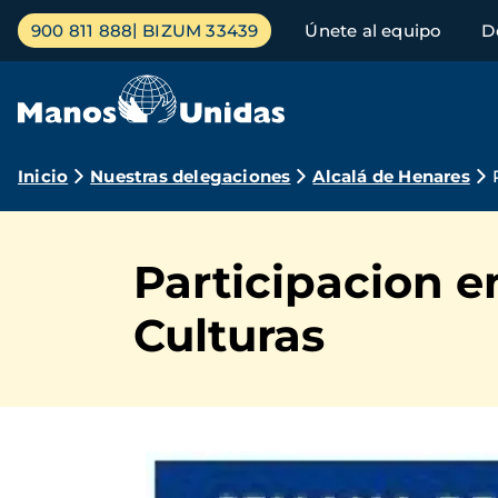
Pasar
Menú
900 811 888
BIZUM 33439
Únete al equipo
D
al
principal
contenido
principal
Ruta
Inicio
Nuestras delegaciones
Alcalá de Henares
de
navegación
Participacion e
Culturas