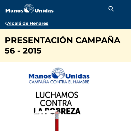
Pasar
al
contenido
principal
Ruta
Alcalá de Henares
de
PRESENTACIÓN CAMPAÑA
navegación
56 - 2015