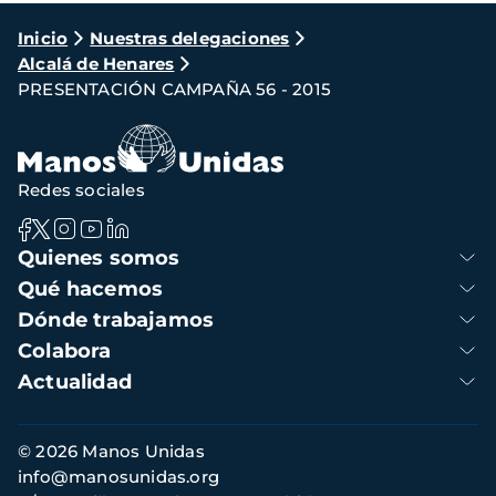
Ruta
Inicio
Nuestras delegaciones
Alcalá de Henares
de
PRESENTACIÓN CAMPAÑA 56 - 2015
navegación
Redes sociales
Navegación
Quienes somos
principal
Qué hacemos
Dónde trabajamos
Colabora
Actualidad
Información
© 2026 Manos Unidas
de
info@manosunidas.org
contacto