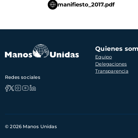
manifiesto_2017.pdf
Navegación
Quienes so
principal
Equipo
Delegaciones
Transparencia
Redes sociales
Información
© 2026 Manos Unidas
de
contacto