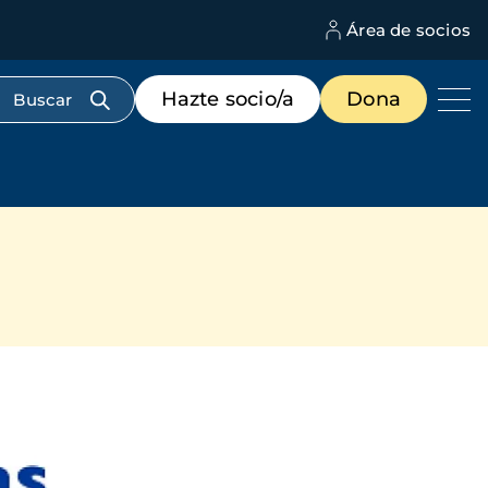
Área de socios
M
d
c
Menú
Hazte socio/a
Dona
d
de
us
destacados
cabecera