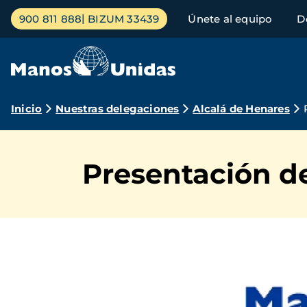
Pasar
Menú
900 811 888
BIZUM 33439
Únete al equipo
D
al
principal
contenido
principal
Ruta
Inicio
Nuestras delegaciones
Alcalá de Henares
de
navegación
Presentación d