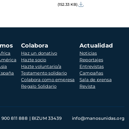
(152.33 KB)
amos
Colabora
Actualidad
frica
Haz un donativo
Noticias
 América
Hazte socio
Reportajes
Asia
Hazte voluntario/a
Entrevistas
 España
Testamento solidario
Campañas
Colabora como empresa
Sala de prensa
Regalo Solidario
Revista
900 811 888
BIZUM 33439
info@manosunidas.org