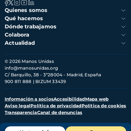
Navegación
Quienes somos
principal
Qué hacemos
Dónde trabajamos
Colabora
Actualidad
Información
© 2026 Manos Unidas
de
info@manosunidas.org
contacto
C/ Barquillo, 38 - 3º28004 - Madrid, España
900 811 888
BIZUM 33439
Menú
Información a socios
Accesibilidad
Mapa web
secundario
Aviso legal
Política de privacidad
Política de cookies
Transparencia
Canal de denuncias
Menú