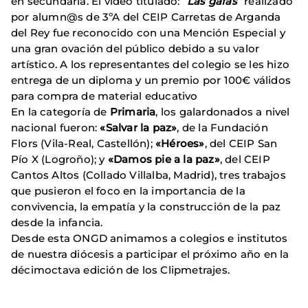
en secundaria. El vídeo titulado: “
Las gafas
” realizado
por alumn@s de 3ºA del CEIP Carretas de Arganda
del Rey fue reconocido con una Mención Especial y
una gran ovación del público debido a su valor
artístico. A los representantes del colegio se les hizo
entrega de un diploma y un premio por 100€ válidos
para compra de material educativo
En la categoría de
Primaria
, los galardonados a nivel
nacional fueron:
«Salvar la paz»
, de la Fundación
Flors (Vila-Real, Castellón);
«Héroes»
, del CEIP San
Pío X (Logroño); y
«Damos pie a la paz»
, del CEIP
Cantos Altos (Collado Villalba, Madrid), tres trabajos
que pusieron el foco en la importancia de la
convivencia, la empatía y la construcción de la paz
desde la infancia.
Desde esta ONGD animamos a colegios e institutos
de nuestra diócesis a participar el próximo año en la
décimoctava edición de los Clipmetrajes.