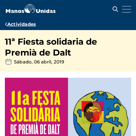
Pasar
al
contenido
principal
Ruta
Actividades
de
11ª Fiesta solidaria de
navegación
Premià de Dalt
Sábado, 06 abril, 2019