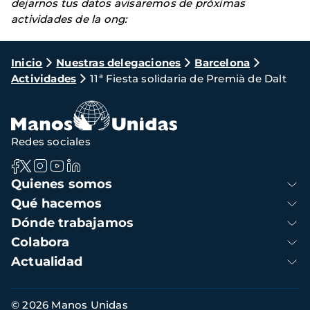
dejarnos tus datos avisaremos de próximas
actividades de la ong:
Ruta
Inicio
Nuestras delegaciones
Barcelona
Actividades
11ª Fiesta solidaria de Premià de Dalt
de
navegación
Redes sociales
Navegación
Quienes somos
principal
Qué hacemos
Dónde trabajamos
Colabora
Actualidad
Información
© 2026 Manos Unidas