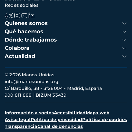
Redes sociales
Navegación
Quienes somos
principal
Qué hacemos
Dónde trabajamos
Colabora
Actualidad
Información
© 2026 Manos Unidas
de
info@manosunidas.org
contacto
C/ Barquillo, 38 - 3º28004 - Madrid, España
900 811 888
BIZUM 33439
Menú
Información a socios
Accesibilidad
Mapa web
secundario
Aviso legal
Política de privacidad
Política de cookies
Transparencia
Canal de denuncias