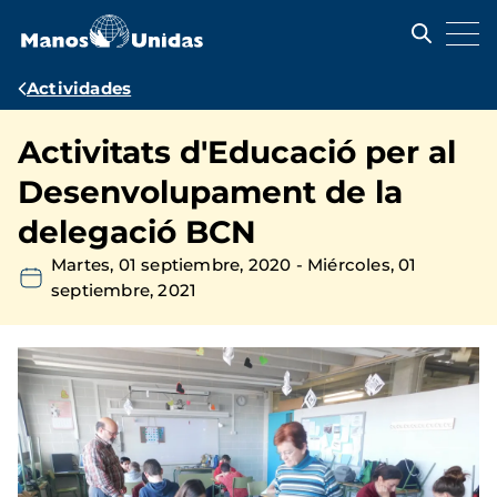
Pasar
al
contenido
principal
Ruta
Actividades
de
Activitats d'Educació per al
navegación
Desenvolupament de la
delegació BCN
Martes, 01 septiembre, 2020
-
Miércoles, 01
septiembre, 2021