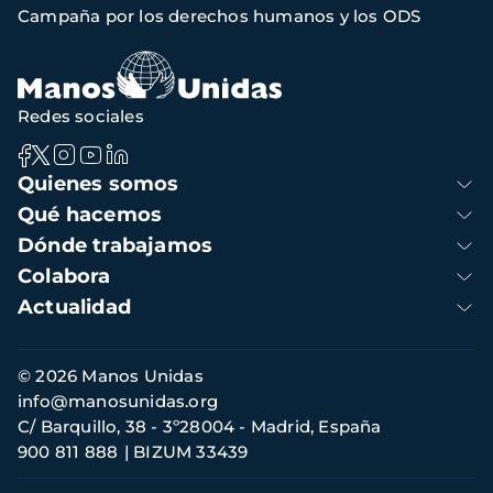
Campaña por los derechos humanos y los ODS
navegación
Redes sociales
Navegación
Quienes somos
principal
Qué hacemos
Dónde trabajamos
Colabora
Actualidad
Información
© 2026 Manos Unidas
de
info@manosunidas.org
contacto
C/ Barquillo, 38 - 3º28004 - Madrid, España
900 811 888
BIZUM 33439