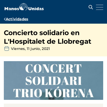
Pasar
al
contenido
principal
Ruta
Actividades
de
Concierto solidario en
navegación
L'Hospitalet de Llobregat
Viernes, 11 junio, 2021