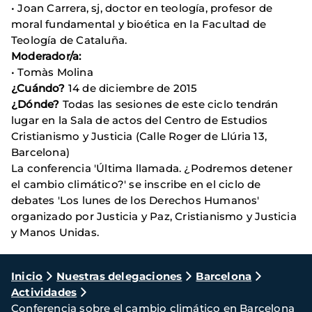
• Joan Carrera, sj, doctor en teología, profesor de
moral fundamental y bioética en la Facultad de
Teología de Cataluña.
Moderador/a:
• Tomàs Molina
¿Cuándo?
14 de diciembre de 2015
¿Dónde?
Todas las sesiones de este ciclo tendrán
lugar en la Sala de actos del Centro de Estudios
Cristianismo y Justicia (Calle Roger de Llúria 13,
Barcelona)
La conferencia 'Última llamada. ¿Podremos detener
el cambio climático?' se inscribe en el ciclo de
debates 'Los lunes de los Derechos Humanos'
organizado por Justicia y Paz, Cristianismo y Justicia
y Manos Unidas.
Ruta
Inicio
Nuestras delegaciones
Barcelona
Actividades
de
Conferencia sobre el cambio climático en Barcelona