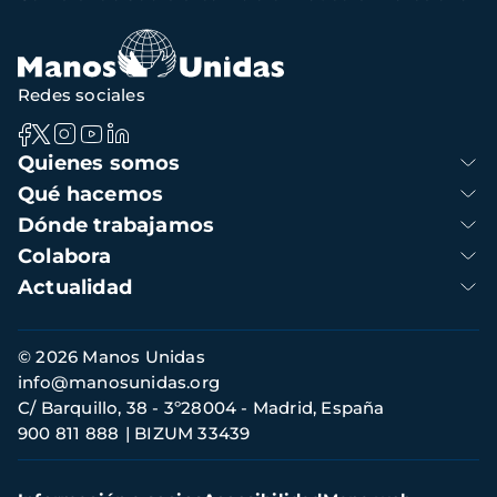
navegación
Redes sociales
Navegación
Quienes somos
principal
Qué hacemos
Dónde trabajamos
Colabora
Actualidad
Información
© 2026 Manos Unidas
de
info@manosunidas.org
contacto
C/ Barquillo, 38 - 3º28004 - Madrid, España
900 811 888
BIZUM 33439