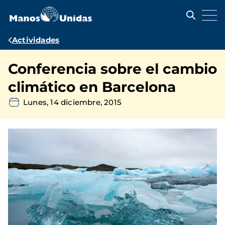
Pasar
al
contenido
principal
Ruta
Actividades
de
Conferencia sobre el cambio
navegación
climático en Barcelona
Lunes, 14 diciembre, 2015