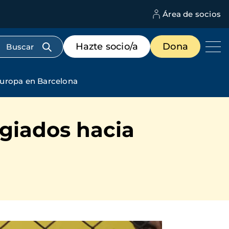
Área de socios
M
d
c
Menú
Hazte socio/a
Dona
d
de
us
destacados
cabecera
Europa en Barcelona
ugiados hacia