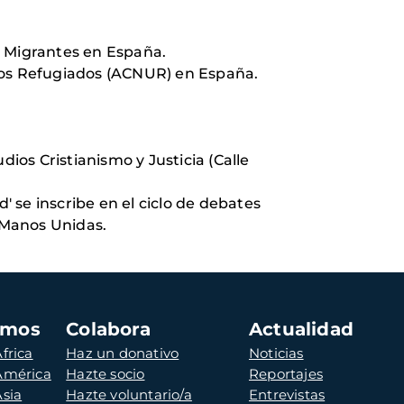
 a Migrantes en España.
 los Refugiados (ACNUR) en España.
dios Cristianismo y Justicia (Calle
' se inscribe en el ciclo de debates
y Manos Unidas.
amos
Colabora
Actualidad
frica
Haz un donativo
Noticias
 América
Hazte socio
Reportajes
Asia
Hazte voluntario/a
Entrevistas