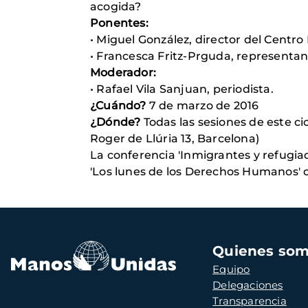
acogida?
Ponentes:
• Miguel González, director del Centro
• Francesca Fritz-Prguda, representa
Moderador:
• Rafael Vila Sanjuan, periodista.
¿Cuándo?
7 de marzo de 2016
¿Dónde?
Todas las sesiones de este cic
Roger de Llúria 13, Barcelona)
La conferencia 'Inmigrantes y refugiado
'Los lunes de los Derechos Humanos' or
Navegación
Quienes so
principal
Equipo
Delegaciones
Transparencia