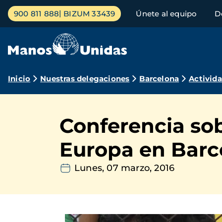
Pasar
Menú
900 811 888
BIZUM 33439
Únete al equipo
D
al
principal
contenido
principal
Ruta
Inicio
Nuestras delegaciones
Barcelona
Activid
de
navegación
Conferencia sob
Europa en Barc
Lunes, 07 marzo, 2016