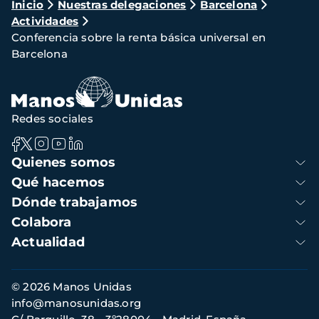
Ruta
Inicio
Nuestras delegaciones
Barcelona
Actividades
de
Conferencia sobre la renta básica universal en
navegación
Barcelona
Redes sociales
Navegación
Quienes somos
principal
Qué hacemos
Dónde trabajamos
Colabora
Actualidad
Información
© 2026 Manos Unidas
de
info@manosunidas.org
contacto