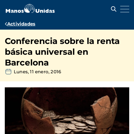
Pasar
al
contenido
principal
Ruta
Actividades
de
Conferencia sobre la renta
navegación
básica universal en
Barcelona
Lunes, 11 enero, 2016