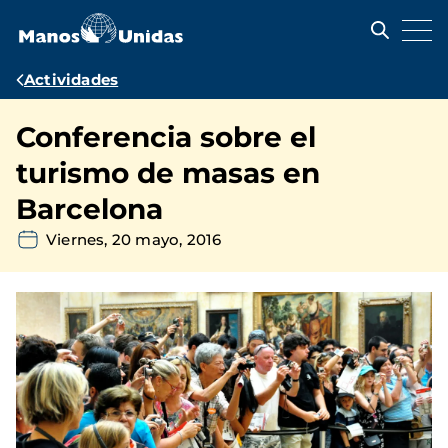
Pasar
al
contenido
principal
Ruta
Actividades
de
Conferencia sobre el
navegación
turismo de masas en
Barcelona
Viernes, 20 mayo, 2016