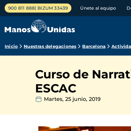
Pasar
Menú
900 811 888
BIZUM 33439
Únete al equipo
D
al
principal
contenido
principal
Ruta
Inicio
Nuestras delegaciones
Barcelona
Activid
de
navegación
Curso de Narrat
ESCAC
Martes, 25 junio, 2019