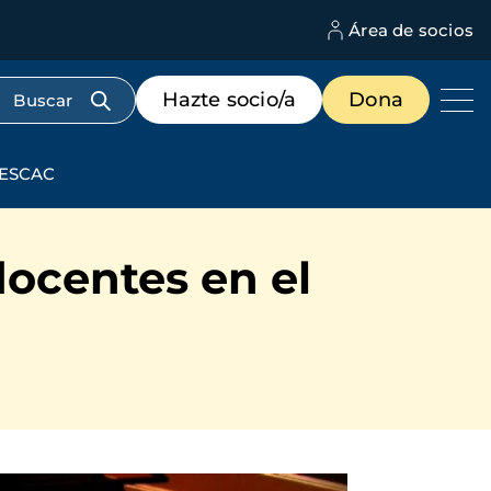
Área de socios
M
d
c
Menú
Hazte socio/a
Dona
d
de
us
destacados
cabecera
l ESCAC
docentes en el