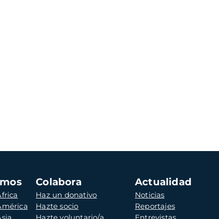
amos
Colabora
Actualidad
frica
Haz un donativo
Noticias
 América
Hazte socio
Reportajes
Asia
Hazte voluntario/a
Entrevistas