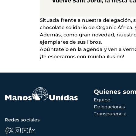
Vuelve Sant Jordi, la fiesta 
Situada frente a nuestra delegación, s
chocolate solidario de Organic África
Además, como gran novedad, nuestro bu
ejemplares de sus libros.
Apúntatelo en la agenda y ven a vern
¡Te esperamos con mucha ilusión!
Navegación
Quienes so
principal
Equipo
Delegaciones
Transparencia
Redes sociales