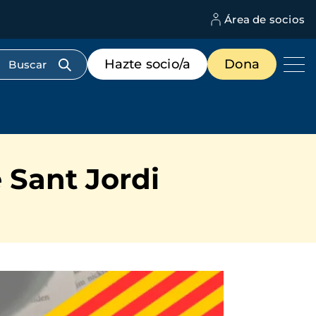
Área de socios
M
d
c
Menú
Hazte socio/a
Dona
d
de
us
destacados
cabecera
 Sant Jordi