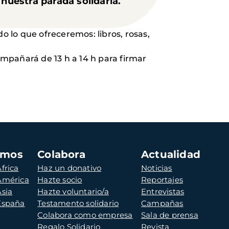
 nuestra parada solidaria.
o lo que ofreceremos: libros, rosas,
mpañará de 13 h a 14 h para firmar
amos
Colabora
Actualidad
frica
Haz un donativo
Noticias
 América
Hazte socio
Reportajes
Asia
Hazte voluntario/a
Entrevistas
 España
Testamento solidario
Campañas
Colabora como empresa
Sala de prensa
Regalo Solidario
Revista