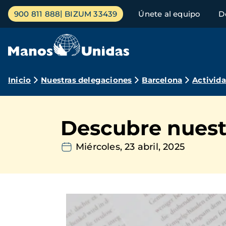
Pasar
Menú
900 811 888
BIZUM 33439
Únete al equipo
D
al
principal
contenido
principal
Ruta
Inicio
Nuestras delegaciones
Barcelona
Activid
de
navegación
Descubre nuestr
Miércoles, 23 abril, 2025