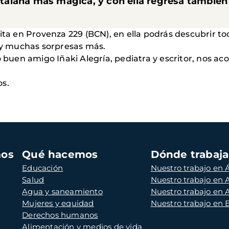
catalana más mágica, y con ella regresa también
ita en Provenza 229 (BCN), en ella podrás descubrir tod
, y muchas sorpresas más.
en amigo Iñaki Alegría, pediatra y escritor, nos aco
os.
mos
Qué hacemos
Dónde trabaj
Educación
Nuestro trabajo en Á
Salud
Nuestro trabajo en
Agua y saneamiento
Nuestro trabajo en 
Mujeres y equidad
Nuestro trabajo en
Derechos humanos
Alimentación y medios de vida