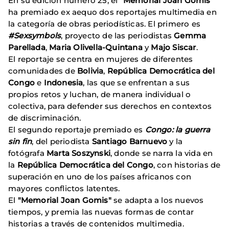
En su edición número 25, el
"Memorial Joan Gomis"
ha premiado ex aequo dos reportajes multimedia en
la categoría de obras periodísticas. El primero es
#Sexsymbols
, proyecto de las periodistas
Gemma
Parellada
,
Maria Olivella-Quintana
y
Majo Siscar
.
El reportaje se centra en mujeres de diferentes
comunidades de
Bolivia
,
República Democrática del
Congo
e
Indonesia
, las que se enfrentan a sus
propios retos y luchan, de manera individual o
colectiva, para defender sus derechos en contextos
de discriminación.
El segundo reportaje premiado es
Congo: la guerra
sin fin
, del periodista
Santiago Barnuevo
y la
fotógrafa
Marta Soszynski
, donde se narra la vida en
la
República Democrática del Congo
, con historias de
superación en uno de los países africanos con
mayores conflictos latentes.
El
"Memorial Joan Gomis"
se adapta a los nuevos
tiempos, y premia las nuevas formas de contar
historias a través de contenidos multimedia.