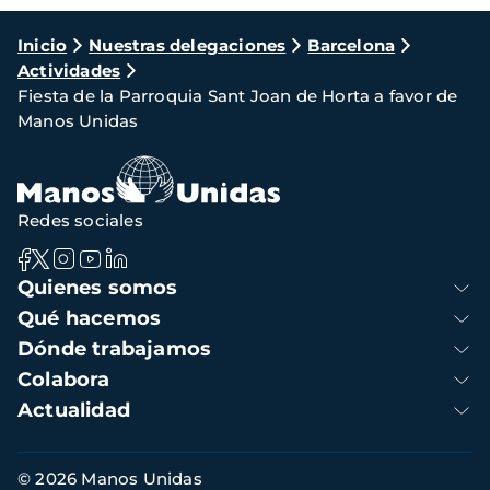
Ruta
Inicio
Nuestras delegaciones
Barcelona
Actividades
de
Fiesta de la Parroquia Sant Joan de Horta a favor de
navegación
Manos Unidas
Redes sociales
Navegación
Quienes somos
principal
Qué hacemos
Dónde trabajamos
Colabora
Actualidad
Información
© 2026 Manos Unidas