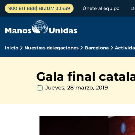
Pasar
Menú
900 811 888
BIZUM 33439
Únete al equipo
D
al
principal
contenido
principal
Ruta
Inicio
Nuestras delegaciones
Barcelona
Activid
de
navegación
Gala final cata
Jueves, 28 marzo, 2019