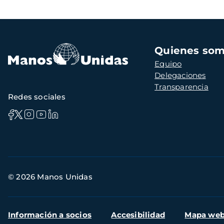
Navegación
Quienes so
principal
Equipo
Delegaciones
Transparencia
Redes sociales
Información
© 2026 Manos Unidas
de
contacto
Menú
Información a socios
Accesibilidad
Mapa we
secundario