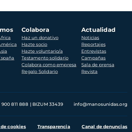
amos
Colabora
Actualidad
frica
Haz un donativo
Noticias
 América
Hazte socio
Reportajes
Asia
Hazte voluntario/a
Entrevistas
 España
Testamento solidario
Campañas
Colabora como empresa
Sala de prensa
Regalo Solidario
Revista
900 811 888
BIZUM 33439
info@manosunidas.org
 de cookies
Transparencia
Canal de denuncias