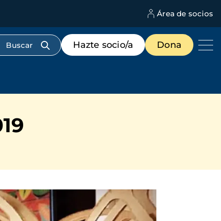
Área de socios
M
d
c
Menú
Hazte socio/a
Dona
d
de
us
destacados
cabecera
019