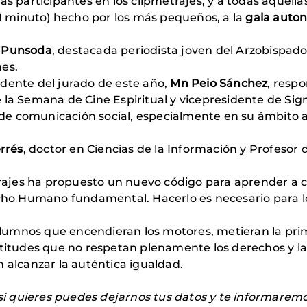
as participantes en los clipmetrajes, y a todas aquell
 1 minuto) hecho por los más pequeños, a la
gala auton
 Punsoda
, destacada periodista joven del Arzobispa
nes.
dente del jurado de este año,
Mn Peio Sánchez
, resp
de la Semana de Cine Espiritual y vicepresidente de Si
 comunicación social, especialmente en su ámbito aud
rrés
, doctor en Ciencias de la Información y Profesor
etrajes ha propuesto un nuevo código para aprender a 
o Humano fundamental. Hacerlo es necesario para lo
 alumnos que encendieran los motores, metieran la pri
ctitudes que no respetan plenamente los derechos y la
n alcanzar la auténtica igualdad.
o si quieres puedes dejarnos tus datos y te informarem