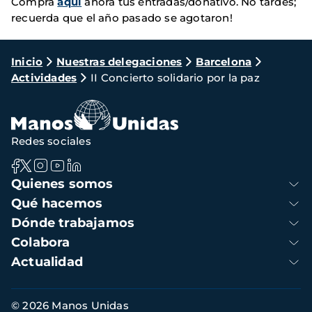
Compra
aquí
ahora tus entradas/donativo. No tardes;
recuerda que el año pasado se agotaron!
Ruta
Inicio
Nuestras delegaciones
Barcelona
Actividades
II Concierto solidario por la paz
de
navegación
Redes sociales
Navegación
Quienes somos
principal
Qué hacemos
Dónde trabajamos
Colabora
Actualidad
Información
© 2026 Manos Unidas