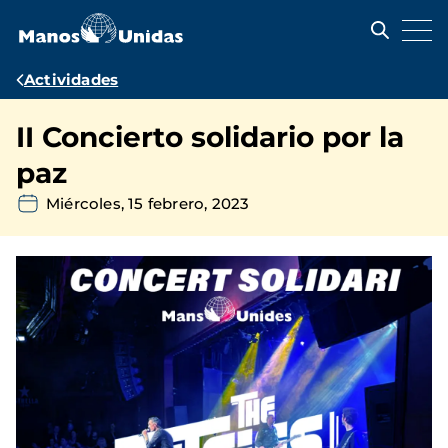
Pasar
al
contenido
principal
Ruta
Actividades
de
II Concierto solidario por la
navegación
paz
Miércoles, 15 febrero, 2023