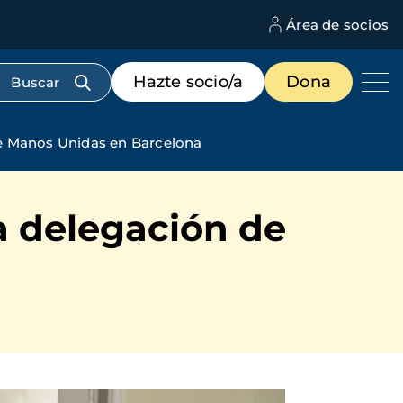
Área de socios
M
d
c
Menú
Hazte socio/a
Dona
d
de
us
destacados
cabecera
de Manos Unidas en Barcelona
a delegación de