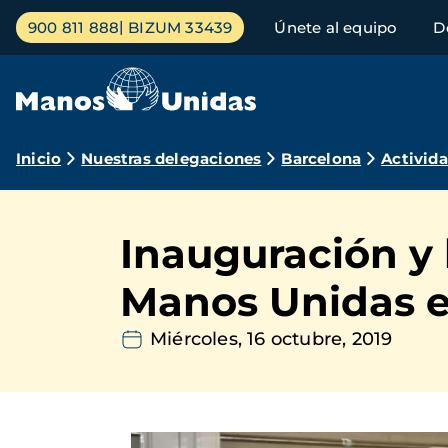
Pasar
Menú
900 811 888
BIZUM 33439
Únete al equipo
D
al
principal
contenido
principal
Ruta
Inicio
Nuestras delegaciones
Barcelona
Activid
de
navegación
Inauguración y
Manos Unidas e
Miércoles, 16 octubre, 2019