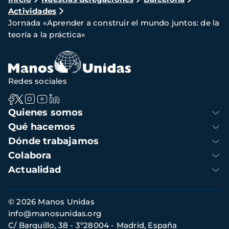
Ruta
Actividades
de
Jornada «Aprender a construir el mundo juntos: de la
navegación
teoría a la práctica»
Redes sociales
Navegación
Quienes somos
principal
Qué hacemos
Dónde trabajamos
Colabora
Actualidad
Información
© 2026 Manos Unidas
de
info@manosunidas.org
contacto
C/ Barquillo, 38 - 3º28004 - Madrid, España