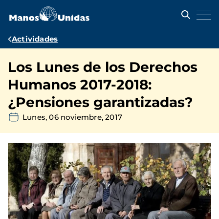
Pasar
al
contenido
principal
Ruta
Actividades
de
Los Lunes de los Derechos
navegación
Humanos 2017-2018:
¿Pensiones garantizadas?
Lunes, 06 noviembre, 2017