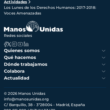
Actividades
de
Los Lunes de los Derechos Humanos: 2017-2018:
navegación
Voces Amenazadas
Redes sociales
Navegación
Quienes somos
principal
Qué hacemos
Dónde trabajamos
Colabora
Actualidad
Información
© 2026 Manos Unidas
de
info@manosunidas.org
contacto
C/ Barquillo, 38 - 3º28004 - Madrid, España