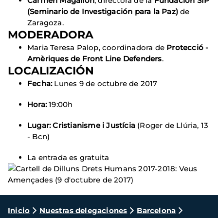
Carmen Magallón
, directora de la
Fundación SIP
(Seminario de Investigación para la Paz)
de
Zaragoza.
MODERADORA
Maria Teresa Palop, coordinadora de
Protecció -
Amèriques de Front Line Defenders
.
LOCALIZACIÓN
Fecha:
Lunes 9 de octubre de 2017
Hora:
19:00h
Lugar:
Cristianisme i Justícia
(Roger de Llúria, 13
- Bcn)
La entrada es gratuita
Ruta
Inicio
Nuestras delegaciones
Barcelona