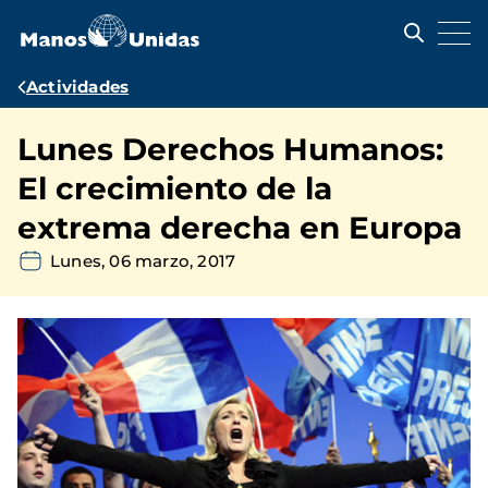
Pasar
al
contenido
principal
Ruta
Actividades
de
Lunes Derechos Humanos:
navegación
El crecimiento de la
extrema derecha en Europa
Lunes, 06 marzo, 2017