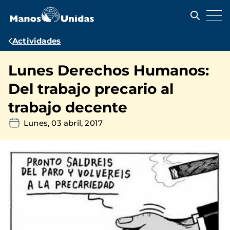
Pasar
al
contenido
principal
Ruta
Actividades
de
Lunes Derechos Humanos:
navegación
Del trabajo precario al
trabajo decente
Lunes, 03 abril, 2017