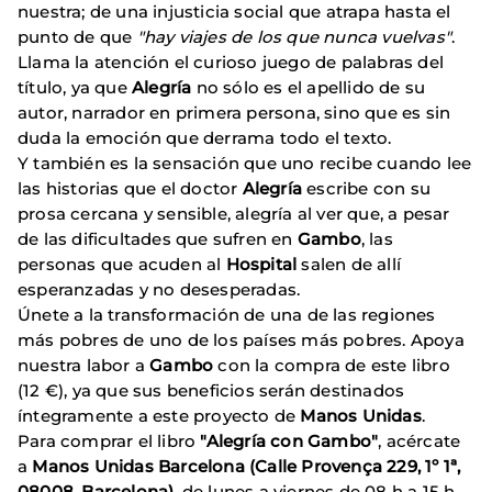
nuestra; de una injusticia social que atrapa hasta el
punto de que
"hay viajes de los que nunca vuelvas"
.
Llama la atención el curioso juego de palabras del
título, ya que
Alegría
no sólo es el apellido de su
autor, narrador en primera persona, sino que es sin
duda la emoción que derrama todo el texto.
Y también es la sensación que uno recibe cuando lee
las historias que el doctor
Alegría
escribe con su
prosa cercana y sensible, alegría al ver que, a pesar
de las dificultades que sufren en
Gambo
, las
personas que acuden al
Hospital
salen de allí
esperanzadas y no desesperadas.
Únete a la transformación de una de las regiones
más pobres de uno de los países más pobres. Apoya
nuestra labor a
Gambo
con la compra de este libro
(12 €), ya que sus beneficios serán destinados
íntegramente a este proyecto de
Manos Unidas
.
Para comprar el libro
"Alegría con Gambo"
, acércate
a
Manos Unidas Barcelona (Calle Provença 229, 1º 1ª,
08008, Barcelona)
, de lunes a viernes de 08 h a 15 h.