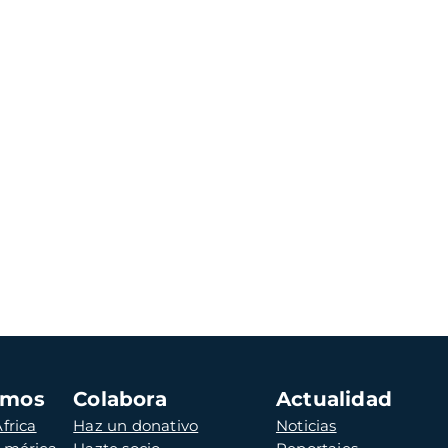
amos
Colabora
Actualidad
frica
Haz un donativo
Noticias