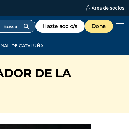
Área de socios
M
d
c
Menú
Hazte socio/a
Dona
d
de
us
destacados
cabecera
INAL DE CATALUÑA
ADOR DE LA