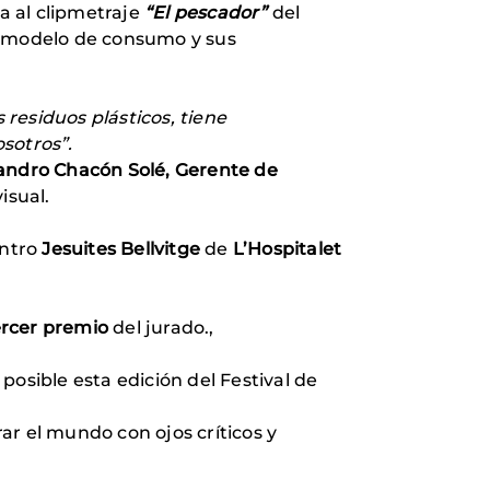
a al clipmetraje
“El pescador”
del
o modelo de consumo y sus
 residuos plásticos, tiene
sotros”.
andro Chacón Solé, Gerente de
isual.
entro
Jesuites Bellvitge
de
L’Hospitalet
ercer premio
del jurado.,
sible esta edición del Festival de
ar el mundo con ojos críticos y