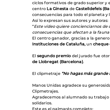
ciclos formativos de grado superior y 
centro
La Ginesta
de
Castelldefels (Ba
consecuencias para todo el planeta y 
Así lo expresan sus autores y autoras:
“
Este vídeo quiere concienciarnos de qu
consecuencias que afectan a la fauna 
El centro ganador, gracias a la gener
Instituciones de Cataluña,
un
cheque 
El
segundo premio
del jurado fue oto
de Llobregat (Barcelona)
.
El clipmetraje
“No hagas más grande l
Manos Unidas agradece su generosidad
Clipmetrajes.
Agradecemos al alumnado su trabajo y 
solidarios.
Este es el palmarés completo: