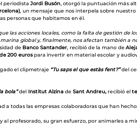
el periodista
Jordi Busón
, otorgó la puntuación más alt
rcelona)
, un mensaje que nos interpela sobre nuestr
las personas que habitamos en él.
e las acciones locales, como la falta de gestión de los
marina global y, finalmente, nos afectan también a no
osidad de
Banco Santander
, recibió de la mano de
Alej
de 200 euros
para invertir en material escolar y audiov
rgado el clipmetraje
“Tu saps el que estàs fent?”
del c
a bola”
del
Institut Alzina
de
Sant Andreu,
recibió el
t
 a todas las empresas colaboradoras que han hecho po
al profesorado, su gran esfuerzo, por animarles a mir