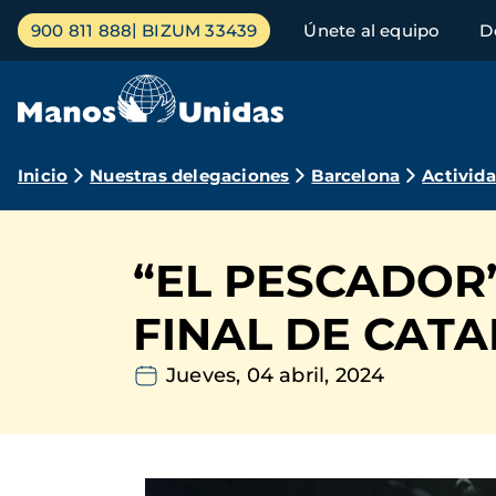
Pasar
Menú
900 811 888
BIZUM 33439
Únete al equipo
D
al
principal
contenido
principal
Ruta
Inicio
Nuestras delegaciones
Barcelona
Activid
de
navegación
“EL PESCADOR
FINAL DE CAT
Jueves, 04 abril, 2024