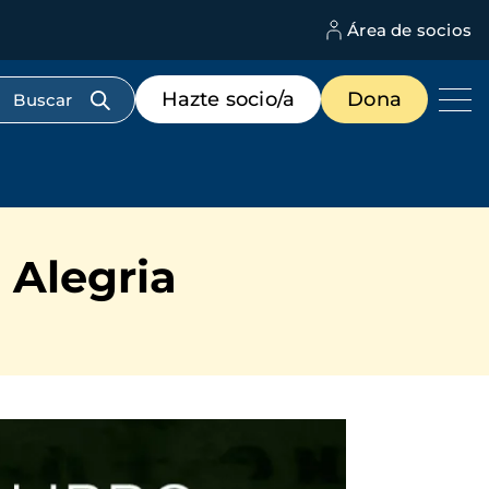
Área de socios
M
d
c
Menú
Hazte socio/a
Dona
d
de
us
destacados
cabecera
 Alegria