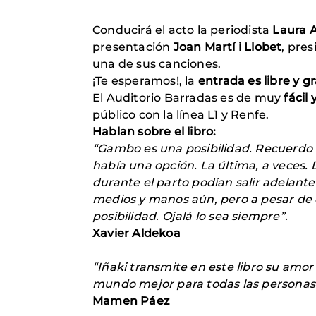
Conducirá el acto la periodista
Laura A
presentación
Joan Martí i Llobet
, pre
una de sus canciones.
¡Te esperamos!, la
entrada es libre y g
El Auditorio Barradas es de muy
fácil
público con la línea L1 y Renfe.
Hablan sobre el libro:
“Gambo es una posibilidad. Recuerdo l
había una opción. La última, a veces.
durante el parto podían salir adelant
medios y manos aún, pero a pesar de e
posibilidad. Ojalá lo sea siempre”.
Xavier Aldekoa
“Iñaki transmite en este libro su amor
mundo mejor para todas las personas 
Mamen Páez