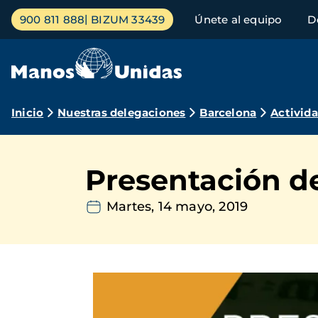
Pasar
Menú
900 811 888
BIZUM 33439
Únete al equipo
D
al
principal
contenido
principal
Ruta
Inicio
Nuestras delegaciones
Barcelona
Activid
de
navegación
Presentación de
Martes, 14 mayo, 2019