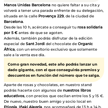
Manos Unidas Barcelona
no quiere faltar a su cita y
volverá a tener una parada enfrente de su delegación,
situada en la calle
Provença 229
, de la ciudad de
Barcelona
.
Desde las 10 h, acércate a conseguir tu
rosa solidaria
por 5 €
antes de que se agoten.
Además, también podrás disfrutar de la edición
especial de
Sant Jordi
del chocolate de
Organic
África
, con un envoltorio exclusivo que solamente
sale a la venta ese día.
Como gran novedad,
este año podrás lanzar un
dado gigante
, con el que conseguirás premios y
descuentos en función del número que te salga.
Aparte de rosas y chocolates, en nuestro stand
podrás hacerte con algunos de
nuestros libros
educativos
, con precios que oscilan entre los 5 y 15 €.
De nuevo, nuestro buen amigo y socio local en
Etiopía
,
Iñaki Alegría
, nos acompañará de 13 h a 14 h.