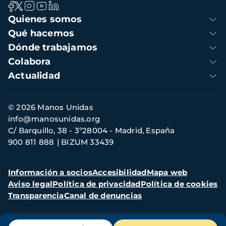
Navegación
Quienes somos
principal
Qué hacemos
Dónde trabajamos
Colabora
Actualidad
Información
© 2026 Manos Unidas
de
info@manosunidas.org
contacto
C/ Barquillo, 38 - 3º28004 - Madrid, España
900 811 888
BIZUM 33439
Menú
Información a socios
Accesibilidad
Mapa web
secundario
Aviso legal
Política de privacidad
Política de cookies
Transparencia
Canal de denuncias
Menú