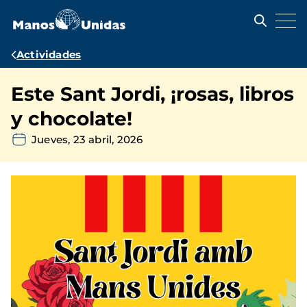
Pasar
al
contenido
principal
Ruta
Actividades
de
Este Sant Jordi, ¡rosas, libros
navegación
y chocolate!
Jueves, 23 abril, 2026