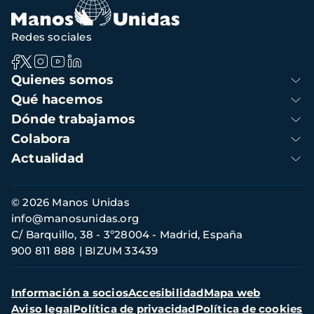
Redes sociales
Navegación
Quienes somos
principal
Qué hacemos
Dónde trabajamos
Colabora
Actualidad
Información
© 2026 Manos Unidas
de
info@manosunidas.org
contacto
C/ Barquillo, 38 - 3º28004 - Madrid, España
900 811 888
BIZUM 33439
Menú
Información a socios
Accesibilidad
Mapa web
secundario
Aviso legal
Política de privacidad
Política de cookies