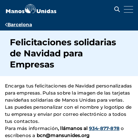
Pasar
al
contenido
principal
Ruta
Barcelona
de
Felicitaciones solidarias
navegación
de Navidad para
Empresas
Encarga tus felicitaciones de Navidad personalizadas
para empresas. Pulsa sobre la imagen de las tarjetas
navideñas solidarias de Manos Unidas para verlas.
Las puedes personalizar con el nombre y logotipo de
tu empresa y enviar por correo electrónico a todos
tus contactos.
Para más información
, llámanos al
934-877-878
o
escríbenos a
bcn@mansunides.org