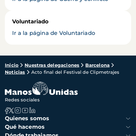
Voluntariado
Ir a la página de Voluntariado
Ruta
Inicio
Nuestras delegaciones
Barcelona
Noticias
Acto final del Festival de Clipmetrajes
de
navegación
Redes sociales
Navegación
Quienes somos
principal
Qué hacemos
Dónde trabajamos