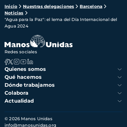
Ruta
Inicio
Nuestras delegaciones
Barcelona
Noticias
de
"Agua para la Paz": el lema del Día Internacional del
navegación
Agua 2024
Redes sociales
Navegación
Quienes somos
principal
Qué hacemos
Dónde trabajamos
Colabora
Actualidad
Información
© 2026 Manos Unidas
de
info@manosunidas.org