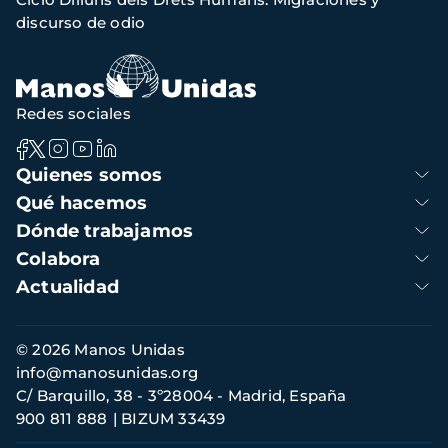
navegación
discurso de odio
Redes sociales
Navegación
Quienes somos
principal
Qué hacemos
Dónde trabajamos
Colabora
Actualidad
Información
© 2026 Manos Unidas
de
info@manosunidas.org
contacto
C/ Barquillo, 38 - 3º28004 - Madrid, España
900 811 888
BIZUM 33439