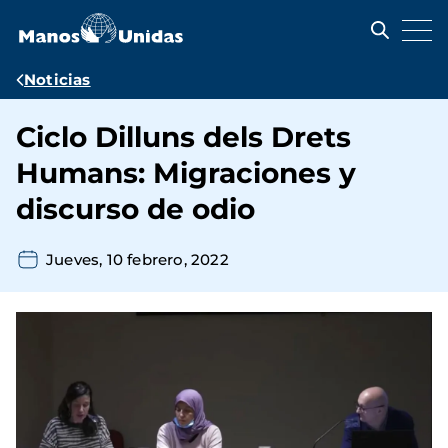
Pasar
al
contenido
principal
Ruta
Noticias
de
Ciclo Dilluns dels Drets
navegación
Humans: Migraciones y
discurso de odio
Jueves, 10 febrero, 2022