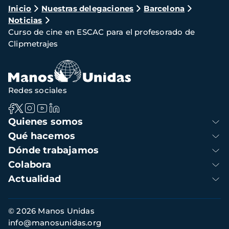
Ruta
Inicio
Nuestras delegaciones
Barcelona
Noticias
de
Curso de cine en ESCAC para el profesorado de
navegación
Clipmetrajes
Redes sociales
Navegación
Quienes somos
principal
Qué hacemos
Dónde trabajamos
Colabora
Actualidad
Información
© 2026 Manos Unidas
de
info@manosunidas.org