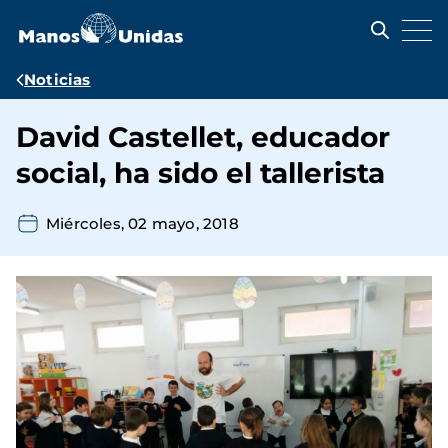
Pasar
al
contenido
principal
Ruta
Noticias
de
David Castellet, educador
navegación
social, ha sido el tallerista
Miércoles, 02 mayo, 2018