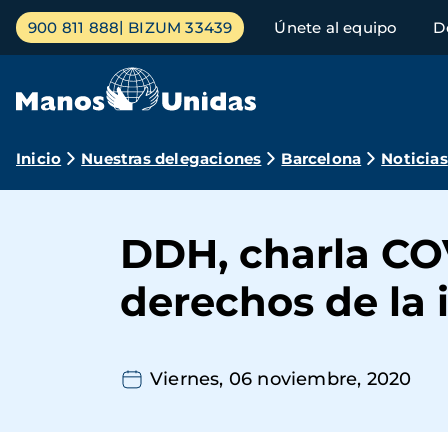
Pasar
Menú
900 811 888
BIZUM 33439
Únete al equipo
D
al
principal
contenido
principal
Ruta
Inicio
Nuestras delegaciones
Barcelona
Noticias
de
navegación
DDH, charla CO
derechos de la 
Viernes, 06 noviembre, 2020