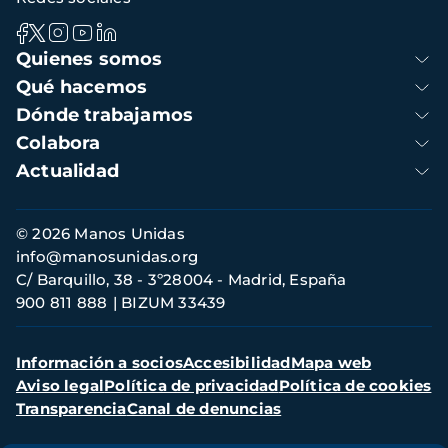
Navegación
Quienes somos
principal
Qué hacemos
Dónde trabajamos
Colabora
Actualidad
Información
© 2026 Manos Unidas
de
info@manosunidas.org
contacto
C/ Barquillo, 38 - 3º28004 - Madrid, España
900 811 888
BIZUM 33439
Menú
Información a socios
Accesibilidad
Mapa web
secundario
Aviso legal
Política de privacidad
Política de cookies
Transparencia
Canal de denuncias