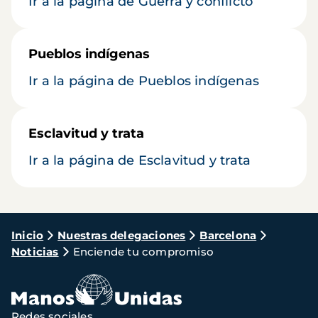
Ir a la página de Guerra y conflicto
Pueblos indígenas
Ir a la página de Pueblos indígenas
Esclavitud y trata
Ir a la página de Esclavitud y trata
Ruta
Inicio
Nuestras delegaciones
Barcelona
Noticias
Enciende tu compromiso
de
navegación
Redes sociales