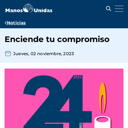
Pasar
al
contenido
principal
Ruta
Noticias
de
Enciende tu compromiso
navegación
Jueves, 02 noviembre, 2023