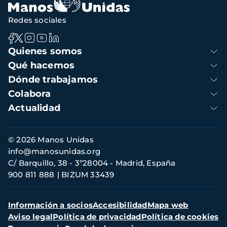
Redes sociales
Navegación
Quienes somos
principal
Qué hacemos
Dónde trabajamos
Colabora
Actualidad
Información
© 2026 Manos Unidas
de
info@manosunidas.org
contacto
C/ Barquillo, 38 - 3º28004 - Madrid, España
900 811 888
BIZUM 33439
Menú
Información a socios
Accesibilidad
Mapa web
secundario
Aviso legal
Política de privacidad
Política de cookies