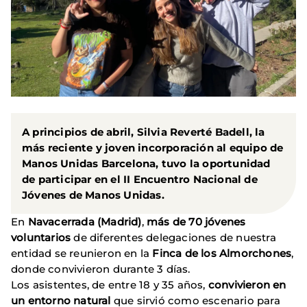
A principios de abril,
Silvia Reverté Badell
, la
más reciente y joven incorporación al equipo de
Manos Unidas Barcelona
, ​​tuvo la oportunidad
de participar en el
II Encuentro Nacional de
Jóvenes de Manos Unidas
.
En
Navacerrada (Madrid)
,
más de 70 jóvenes
voluntarios
de diferentes delegaciones de nuestra
entidad se reunieron en la
Finca de los Almorchones
,
donde convivieron durante 3 días.
Los asistentes, de entre 18 y 35 años,
convivieron en
un entorno natural
que sirvió como escenario para