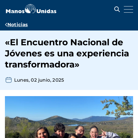
Pasar
al
contenido
principal
Ruta
Noticias
de
«El Encuentro Nacional de
navegación
Jóvenes es una experiencia
transformadora»
Lunes, 02 junio, 2025