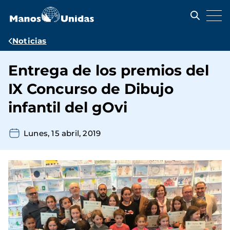
Pasar
al
contenido
principal
Ruta
Noticias
de
Entrega de los premios del
navegación
IX Concurso de Dibujo
infantil del gOvi
Lunes, 15 abril, 2019