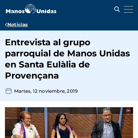
Pasar
al
contenido
principal
Ruta
Noticias
de
Entrevista al grupo
navegación
parroquial de Manos Unidas
en Santa Eulàlia de
Provençana
Martes, 12 noviembre, 2019