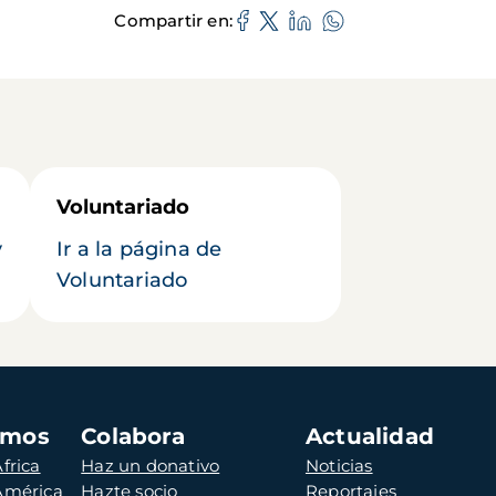
Compartir en
Voluntariado
y
Ir a la página de
Voluntariado
amos
Colabora
Actualidad
frica
Haz un donativo
Noticias
 América
Hazte socio
Reportajes