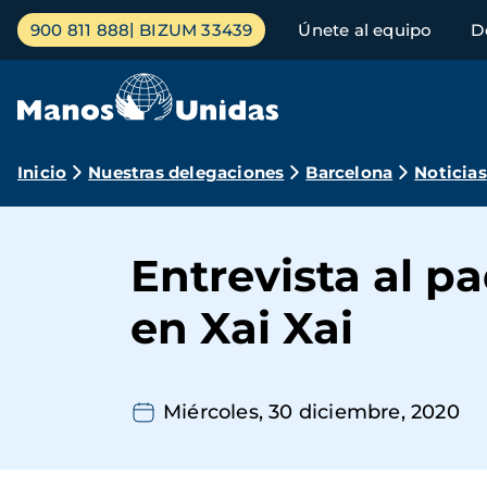
Pasar
Menú
900 811 888
BIZUM 33439
Únete al equipo
D
al
principal
contenido
principal
Ruta
Inicio
Nuestras delegaciones
Barcelona
Noticias
de
navegación
Entrevista al pa
en Xai Xai
Miércoles, 30 diciembre, 2020