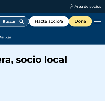
Área de socios
M
d
c
Menú
Hazte socio/a
Dona
d
de
us
destacados
cabecera
Xai Xai
ra, socio local