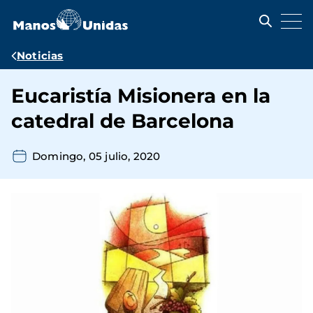
Pasar
al
contenido
principal
Ruta
Noticias
de
Eucaristía Misionera en la
navegación
catedral de Barcelona
Domingo, 05 julio, 2020