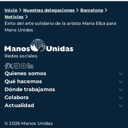
Ruta
Inicio
Nuestras delegaciones
Barcelona
Noticias
de
Éxito del arte solidario de la artista María Elba para
navegación
Mans Unides
Redes sociales
Navegación
Quienes somos
principal
Qué hacemos
Dónde trabajamos
Colabora
Actualidad
Información
© 2026 Manos Unidas