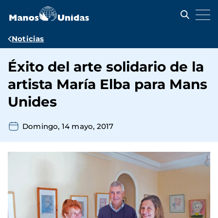
Pasar
al
contenido
principal
Ruta
Noticias
de
Éxito del arte solidario de la
navegación
artista María Elba para Mans
Unides
Domingo, 14 mayo, 2017