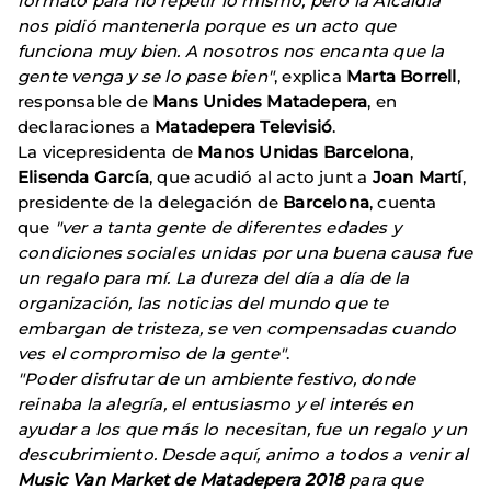
formato para no repetir lo mismo, pero la Alcaldía
nos pidió mantenerla porque es un acto que
funciona muy bien. A nosotros nos encanta que la
gente venga y se lo pase bien"
, explica
Marta Borrell
,
responsable de
Mans Unides Matadepera
, en
declaraciones a
Matadepera Televisió
.
La vicepresidenta de
Manos Unidas Barcelona
,
Elisenda García
, que acudió al acto junt a
Joan Martí
,
presidente de la delegación de
Barcelona
, cuenta
que
"ver a tanta gente de diferentes edades y
condiciones sociales unidas por una buena causa fue
un regalo para mí. La dureza del día a día de la
organización, las noticias del mundo que te
embargan de tristeza, se ven compensadas cuando
ves el compromiso de la gente"
.
"Poder disfrutar de un ambiente festivo, donde
reinaba la alegría, el entusiasmo y el interés en
ayudar a los que más lo necesitan, fue un regalo y un
descubrimiento. Desde aquí, animo a todos a venir al
Music Van Market de Matadepera 2018
para que