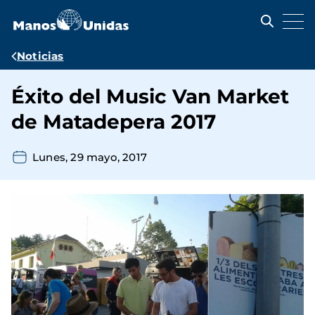
Pasar
al
contenido
principal
Ruta
Noticias
de
Éxito del Music Van Market
navegación
de Matadepera 2017
Lunes, 29 mayo, 2017